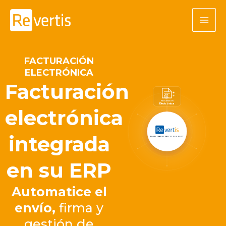
Ir
al
contenido
FACTURACIÓN
ELECTRÓNICA
Facturación
Facturación
Electrónica
electrónica
integrada
PARTNER MICROSOFT
en su ERP
Automatice el
envío,
firma y
gestión de