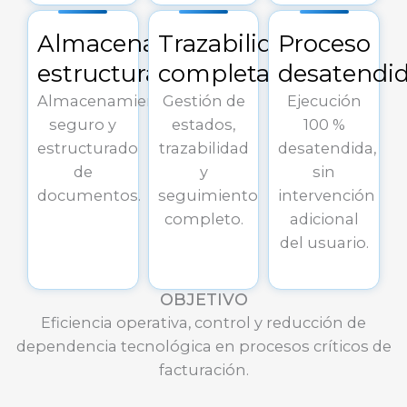
Almacenamiento
Trazabilidad
Proceso
estructurado
completa
desatendi
Almacenamiento
Gestión de
Ejecución
seguro y
estados,
100 %
estructurado
trazabilidad
desatendida,
de
y
sin
documentos.
seguimiento
intervención
completo.
adicional
del usuario.
OBJETIVO
Eficiencia operativa, control y reducción de
dependencia tecnológica en procesos críticos de
facturación.