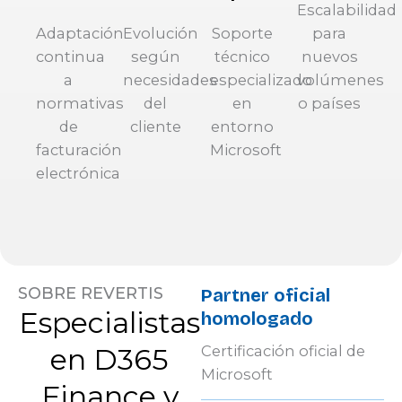
Escalabilidad
Adaptación
Evolución
Soporte
para
continua
según
técnico
nuevos
a
necesidades
especializado
volúmenes
normativas
del
en
o países
de
cliente
entorno
facturación
Microsoft
electrónica
SOBRE REVERTIS
Partner oficial
Especialistas
homologado
en D365
Certificación oficial de
Microsoft
Finance y