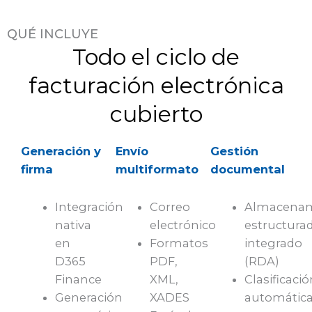
QUÉ INCLUYE
Todo el ciclo de
facturación electrónica
cubierto
Generación y
Envío
Gestión
firma
multiformato
documental
Integración
Correo
Almacenam
nativa
electrónico
estructura
en
Formatos
integrado
D365
PDF,
(RDA)
Finance
XML,
Clasificaci
Generación
XADES
automátic