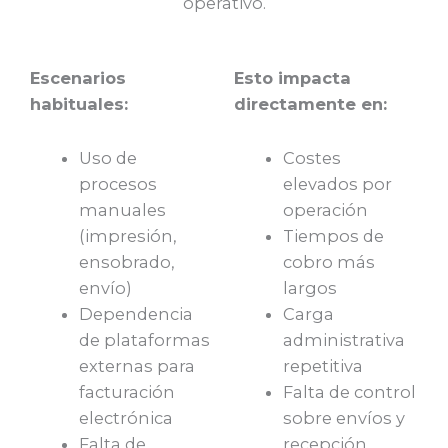
operativo.
Escenarios
Esto impacta
habituales:
directamente en:
Uso de
Costes
procesos
elevados por
manuales
operación
(impresión,
Tiempos de
ensobrado,
cobro más
envío)
largos
Dependencia
Carga
de plataformas
administrativa
externas para
repetitiva
facturación
Falta de control
electrónica
sobre envíos y
Falta de
recepción