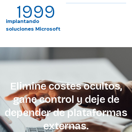
1999
implantando
soluciones Microsoft
Elimine costes ocultos,
gane control y deje de
depender de plataformas
externas.