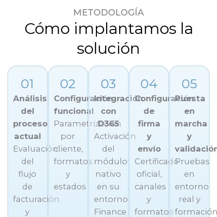
METODOLOGÍA
Cómo implantamos la
solución
01
02
03
04
05
Análisis
Configuración
Integración
Configuración
Puesta
del
funcional
con
de
en
proceso
Parametrización
D365
firma
marcha
actual
por
Activación
y
y
Evaluación
cliente,
del
envío
validació
del
formatos
módulo
Certificado
Pruebas
flujo
y
nativo
oficial,
en
de
estados
en su
canales
entorno
facturación
entorno
y
real y
y
Finance
formatos
formació