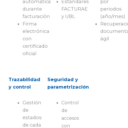
automática
Estándares
por
durante
FACTURAE
periodos
facturación
y UBL
(año/mes)
Firma
Recuperac
electrónica
documenta
con
ágil
certificado
oficial
Trazabilidad
Seguridad y
y control
parametrización
Gestión
Control
de
de
estados
accesos
de cada
con