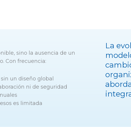
La evo
nible, sino la ausencia de un
modelo
o. Con frecuencia:
cambi
organi
sin un diseño global
abord
laboración ni de seguridad
integra
anuales
cesos es limitada