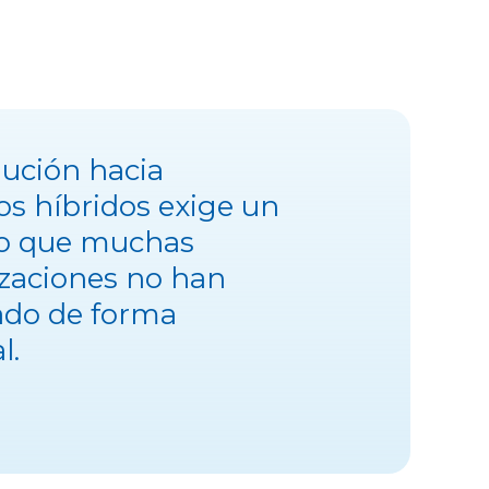
lución hacia
s híbridos exige un
o que muchas
zaciones no han
ado de forma
l.