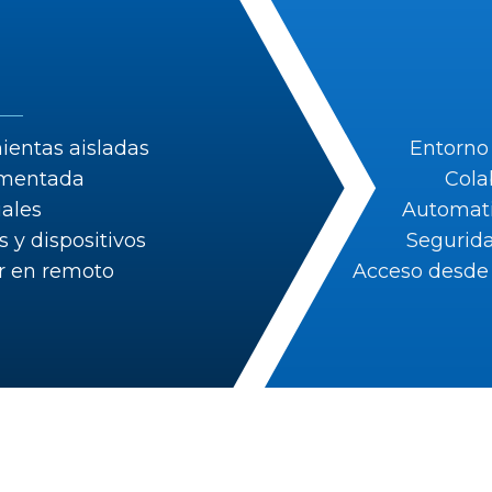
ientas aisladas
Entorno 
gmentada
Cola
ales
Automati
 y dispositivos
Segurida
ar en remoto
Acceso desde 