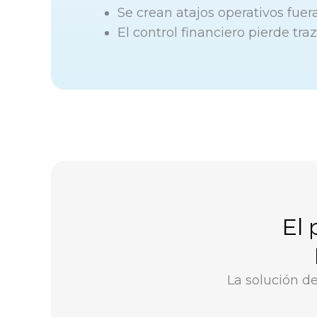
Se crean atajos operativos fuer
El control financiero pierde tra
El 
La solución d