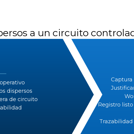
spersos a un circuito contro
Captura 
operativo
Justific
tos dispersos
Wor
ra de circuito
Registro list
zabilidad
Trazabilidad