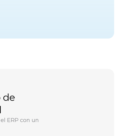
o de
l
 el ERP con un