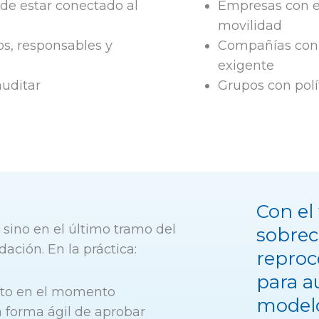
e estar conectado al
Empresas con e
movilidad
os, responsables y
Compañías con 
exigente
auditar
Grupos con polí
Con el
 sino en el último tramo del
sobrec
dación. En la práctica:
reproc
para au
asto en el momento
model
 forma ágil de aprobar