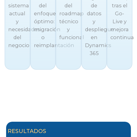
sistema
del
del
de
tras el
actual
enfoque
roadmap
datos
Go-
y
óptimo:
técnico
y
Live y
necesidades
migración
y
despliegue
mejora
del
o
funcional
en
continua
negocio
reimplantación
Dynamics
365
RESULTADOS