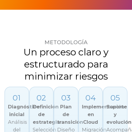
METODOLOGÍA
Un proceso claro y
estructurado para
minimizar riesgos
01
02
03
04
05
Diagnóstico
Definición
Plan
Implementación
Soporte
inicial
de
de
en
y
Análisis
estrategia
transición
Cloud
evolución
del
Selección
Diseño
Migración
Acompañ