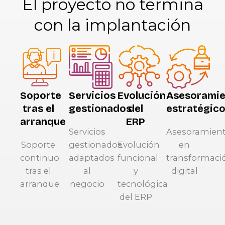
El proyecto no termina
con la implantación
Soporte
Servicios
Evolución
Asesoramie
tras el
gestionados
del
estratégic
arranque
ERP
Servicios
Asesoramien
Soporte
gestionados
Evolución
en
continuo
adaptados
funcional
transformaci
tras el
al
y
digital
arranque
negocio
tecnológica
del ERP