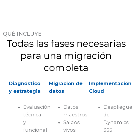
QUÉ INCLUYE
Todas las fases necesarias
para una migración
completa
Diagnóstico
Migración de
Implementación
y estrategia
datos
Cloud
Evaluación
Datos
Despliegu
técnica
maestros
de
y
Saldos
Dynamics
funcional
vivos
365