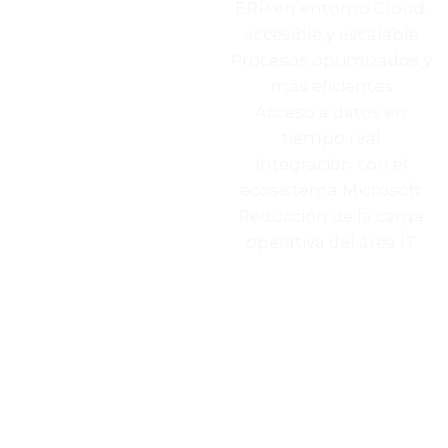
ERP en entorno on-
ERP en entorno Cloud,
premise con
accesible y escalable
limitaciones
Procesos optimizados y
Procesos menos ágiles y
más eficientes
dependientes de
Acceso a datos en
infraestructura
tiempo real
Dificultad para escalar o
Integración con el
integrar nuevas
ecosistema Microsoft
soluciones
Reducción de la carga
Visibilidad limitada de la
operativa del área IT
información
Alta dependencia del
equipo técnico