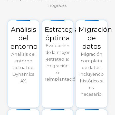
negocio.
Análisis
Estrategia
Migración
del
óptima
de
entorno
datos
Evaluación
de la mejor
Análisis del
Migración
estrategia:
entorno
completa
migración
actual de
de datos,
o
Dynamics
incluyendo
reimplantación.
AX.
histórico si
es
necesario.