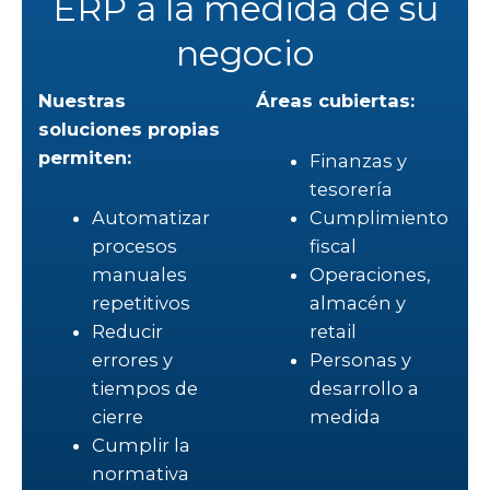
ERP a la medida de su
negocio
Nuestras
Áreas cubiertas:
soluciones propias
permiten:
Finanzas y
tesorería
Automatizar
Cumplimiento
procesos
fiscal
manuales
Operaciones,
repetitivos
almacén y
Reducir
retail
errores y
Personas y
tiempos de
desarrollo a
cierre
medida
Cumplir la
normativa