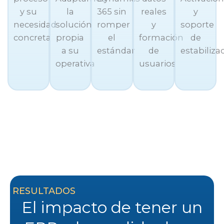
y su
la
365 sin
reales
y
necesidad
solución
romper
y
soporte
concreta
propia
el
formación
de
a su
estándar
de
estabiliza
operativa
usuarios
RESULTADOS
El impacto de tener un