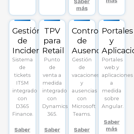
más
Saber
más
Gestión
TPV
Control
Portales
de
para
de
y
Incidencias
Retail
Ausencias
Aplicac
Sistema
Punto
Gestión
Portales
de
de
de
web y
tickets
venta a
vacaciones
aplicaciones
ITSM
medida
y
a
integrado
integrado
ausencias
medida
con
con
con
sobre
D365
Dynamics
Microsoft
Angular.
Finance.
365.
Teams.
Saber
más
Saber
Saber
Saber