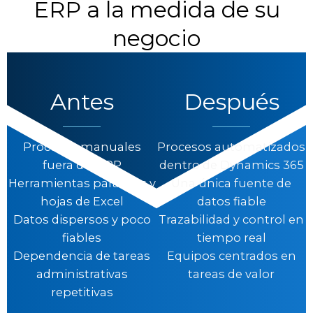
ERP a la medida de su
negocio
Antes
Después
Procesos manuales
Procesos automatizados
fuera del ERP
dentro de Dynamics 365
Herramientas paralelas y
Una única fuente de
hojas de Excel
datos fiable
Datos dispersos y poco
Trazabilidad y control en
fiables
tiempo real
Dependencia de tareas
Equipos centrados en
administrativas
tareas de valor
repetitivas