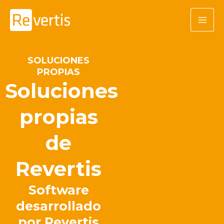
Ir
al
contenido
SOLUCIONES
PROPIAS
Soluciones
propias
de
Revertis
Software
desarrollado
por Revertis