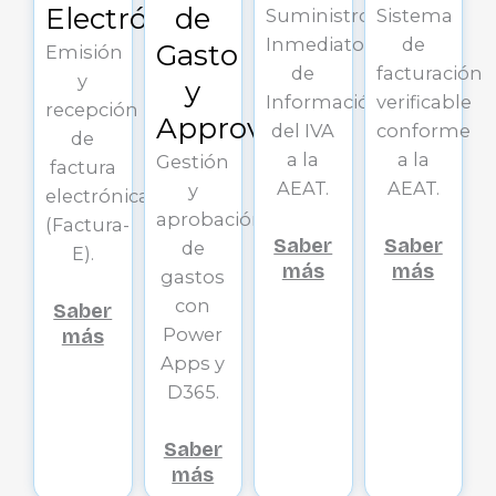
Electrónica
de
Suministro
Sistema
Inmediato
de
Gasto
Emisión
de
facturación
y
y
Información
verificable
recepción
Approvals
del IVA
conforme
de
a la
a la
Gestión
factura
AEAT.
AEAT.
y
electrónica
aprobación
(Factura-
Saber
Saber
de
E).
más
más
gastos
con
Saber
Power
más
Apps y
D365.
Saber
más