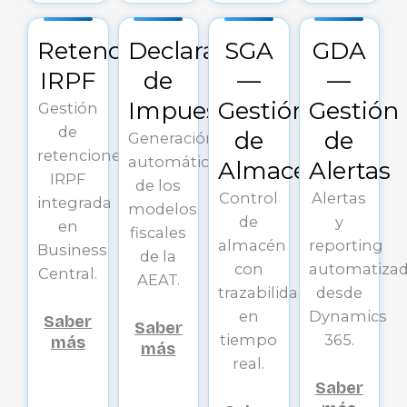
Retenciones
Declaración
SGA
GDA
IRPF
de
—
—
Impuestos
Gestión
Gestión
Gestión
de
de
de
Generación
retenciones
automática
Almacenes
Alertas
IRPF
de los
Control
Alertas
integrada
modelos
de
y
en
fiscales
almacén
reporting
Business
de la
con
automatiza
Central.
AEAT.
trazabilidad
desde
en
Dynamics
Saber
Saber
tiempo
365.
más
más
real.
Saber