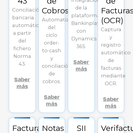
43
de
de
de la
Cobros
Factura
Conciliación
plataforma
bancaria
(OCR)
Automatización
Bankinplay
automática
del
Captura
con
a partir
ciclo
y
Dynamics
del
order-
registro
365.
fichero
to-cash
automático
Norma
y
de
Saber
43.
conciliación
facturas
más
de
mediante
Saber
cobros.
OCR.
más
Saber
Saber
más
más
Facturación
Notas
SII
Verifact