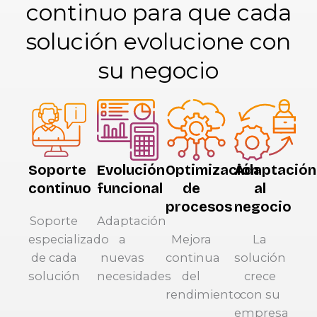
continuo para que cada
solución evolucione con
su negocio
Soporte
Evolución
Optimización
Adaptación
continuo
funcional
de
al
procesos
negocio
Soporte
Adaptación
especializado
a
Mejora
La
de cada
nuevas
continua
solución
solución
necesidades
del
crece
rendimiento
con su
empresa