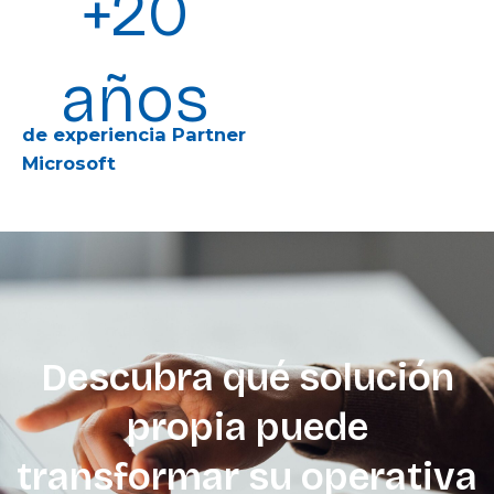
+20
años
de experiencia Partner
Microsoft
Descubra qué solución
propia puede
transformar su operativa