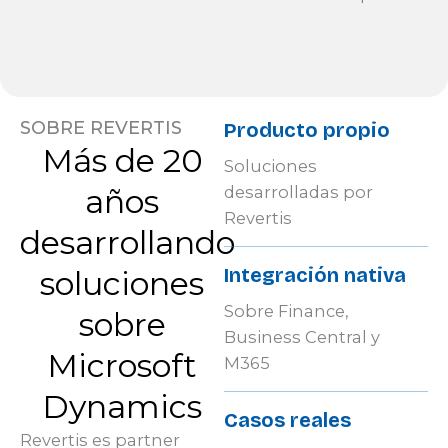
SOBRE REVERTIS
Producto propio
Más de 20
Soluciones
años
desarrolladas por
Revertis
desarrollando
Integración nativa
soluciones
Sobre Finance,
sobre
Business Central y
Microsoft
M365
Dynamics
Casos reales
Revertis es partner