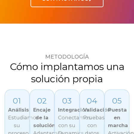
METODOLOGÍA
Cómo implantamos una
solución propia
01
02
03
04
05
Análisis
Encaje
Integración
Validación
Puesta
Estudiamos
de la
Conectamos
Pruebas
en
su
solución
con su
con
marcha
proceso
Adaptamos
Dynamics
datos
Activació