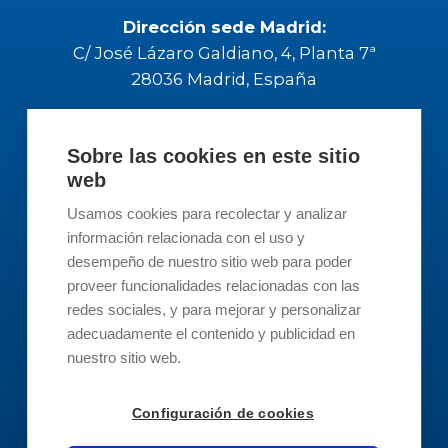
Dirección sede Madrid:
C/ José Lázaro Galdiano, 4, Planta 7ª
28036 Madrid, España
Contacta con Nosotros
Sobre las cookies en este sitio
web
Contacto
Usamos cookies para recolectar y analizar
información relacionada con el uso y
info@revertis.com
desempeño de nuestro sitio web para poder
proveer funcionalidades relacionadas con las
redes sociales, y para mejorar y personalizar
93 519 3894
adecuadamente el contenido y publicidad en
nuestro sitio web.
Soporte
Configuración de cookies