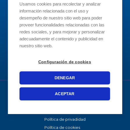
Usamos cookies para recolectar y analizar
Contacto
información relacionada con el uso y
desempeño de nuestro sitio web para poder
info@revertis.com
proveer funcionalidades relacionadas con las
redes sociales, y para mejorar y personalizar
adecuadamente el contenido y publicidad en
93 519 3894
nuestro sitio web.
Soporte
Configuración de cookies
DENEGAR
ACEPTAR
Copyright © 2026 Revertis
Aviso legal
Política de privadidad
Política de cookies