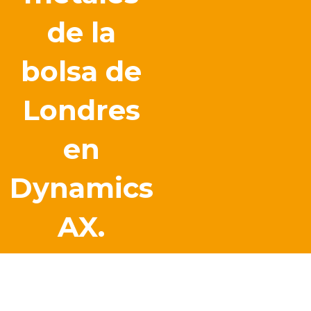
de la
bolsa de
Londres
en
Dynamics
AX.