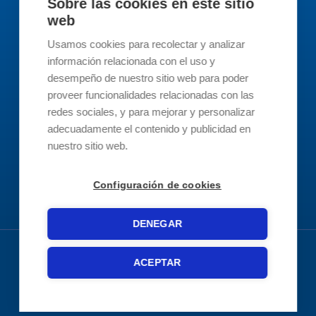
Sobre las cookies en este sitio
Contacta con Nosotros
web
Usamos cookies para recolectar y analizar
Contacto
información relacionada con el uso y
desempeño de nuestro sitio web para poder
info@revertis.com
proveer funcionalidades relacionadas con las
redes sociales, y para mejorar y personalizar
adecuadamente el contenido y publicidad en
93 519 3894
nuestro sitio web.
Soporte
Configuración de cookies
DENEGAR
ACEPTAR
Copyright © 2026 Revertis
Aviso legal