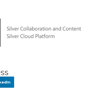
RSS
kedIn