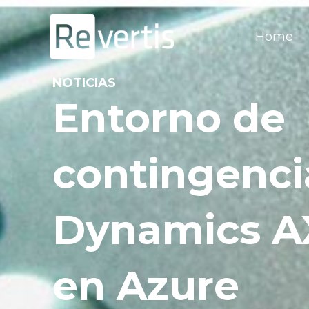
Ir
al
Home
contenido
NOTICIAS
Entorno de
contingenci
Dynamics AX
en Azure